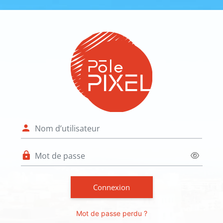
Passer au contenu principal
Connexion à Ag
Procédure de création de compte
Nom d’utilisateur
Mot de passe
Connexion
Mot de passe perdu ?