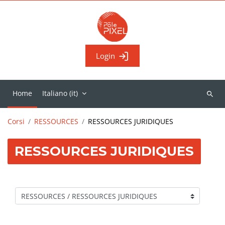
Vai al contenuto principale
Login
Home
Italiano ‎(it)‎
Cerca
corsi
Corsi
RESSOURCES
RESSOURCES JURIDIQUES
RESSOURCES JURIDIQUES
Categorie di corso